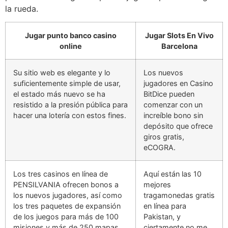
la rueda.
Jugar punto banco casino
Jugar Slots En Vivo
online
Barcelona
Su sitio web es elegante y lo
Los nuevos
suficientemente simple de usar,
jugadores en Casino
el estado más nuevo se ha
BitDice pueden
resistido a la presión pública para
comenzar con un
hacer una lotería con estos fines.
increíble bono sin
depósito que ofrece
giros gratis,
eCOGRA.
Los tres casinos en línea de
Aquí están las 10
PENSILVANIA ofrecen bonos a
mejores
los nuevos jugadores, así como
tragamonedas gratis
los tres paquetes de expansión
en línea para
de los juegos para más de 100
Pakistan, y
misiones y más de 250 mapas
ciertamente no me