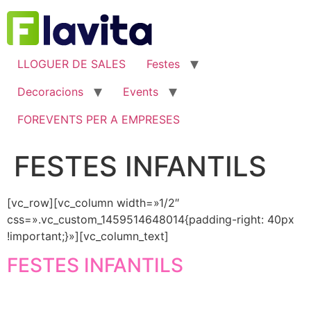
Ir
al
contenido
LLOGUER DE SALES
Festes
Decoracions
Events
FOREVENTS PER A EMPRESES
FESTES INFANTILS
[vc_row][vc_column width=»1/2″
css=».vc_custom_1459514648014{padding-right: 40px
!important;}»][vc_column_text]
FESTES INFANTILS
Vine a les nostres sales a celebrar l’aniversari dels teus
fills i fes que sigui un dia inoblidable per ells al costat