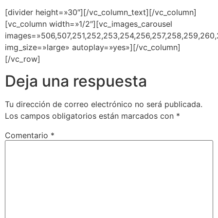
[divider height=»30″][/vc_column_text][/vc_column]
[vc_column width=»1/2″][vc_images_carousel
images=»506,507,251,252,253,254,256,257,258,259,260,
img_size=»large» autoplay=»yes»][/vc_column]
[/vc_row]
Deja una respuesta
Tu dirección de correo electrónico no será publicada.
Los campos obligatorios están marcados con
*
Comentario
*