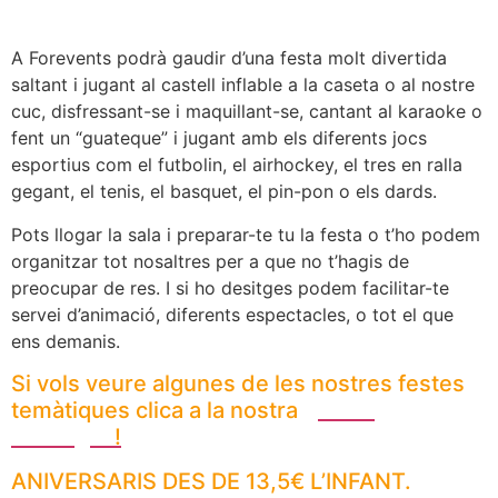
dels seus amics i familiars.
A Forevents podrà gaudir d’una festa molt divertida
saltant i jugant al castell inflable a la caseta o al nostre
cuc, disfressant-se i maquillant-se, cantant al karaoke o
fent un “guateque” i jugant amb els diferents jocs
esportius com el futbolin, el airhockey, el tres en ralla
gegant, el tenis, el basquet, el pin-pon o els dards.
Pots llogar la sala i preparar-te tu la festa o t’ho podem
organitzar tot nosaltres per a que no t’hagis de
preocupar de res. I si ho desitges podem facilitar-te
servei d’animació, diferents espectacles, o tot el que
ens demanis.
Si vols veure algunes de les nostres festes
temàtiques clica a la nostra
galería
d’imatges
!
ANIVERSARIS DES DE 13,5€ L’INFANT.