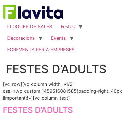
Ir
al
contenido
LLOGUER DE SALES
Festes
Decoracions
Events
FOREVENTS PER A EMPRESES
FESTES D’ADULTS
[vc_row][vc_column width=»1/2″
css=».vc_custom_1459516081585{padding-right: 40px
!important;}»][vc_column_text]
FESTES D’ADULTS
Vols celebrar una reunió, dinar, sopar o aniversari
familiar o amb amics en un lloc intim i exclusiu? Vine a