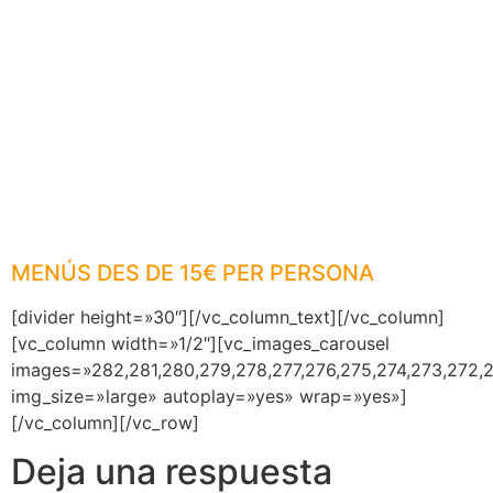
FOREVENTS!!
Disposaràs d’una sala amb taules, cadires i sofàs, i una
zona de barra i ball on pasar-vos-ho d’allò més bé.
Amés teniu a la vostra disposició exclusiva una cuina
office amb nevera, cafetera i microones.
La sala està dotada d’equipament audiovisual i wifi per
poder ficar musica i reproduir vídeos.
Si ho desitges, podem fer-te la decoració que ens
demanis i
encarregar-nos-en del càtering.
MENÚS DES DE 15€ PER PERSONA
[divider height=»30″][/vc_column_text][/vc_column]
[vc_column width=»1/2″][vc_images_carousel
images=»282,281,280,279,278,277,276,275,274,273,272,2
img_size=»large» autoplay=»yes» wrap=»yes»]
[/vc_column][/vc_row]
Deja una respuesta