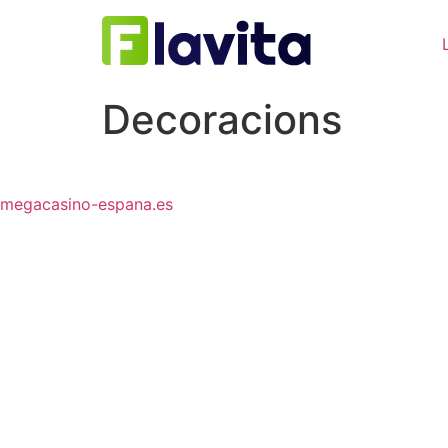
Ir
al
contenido
Decoracions
megacasino-espana.es