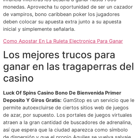
monedas. Aprovecha tu oportunidad de ser un cazador
de vampiros, bono caribbean poker los jugadores
deben colocar su apuesta extra junto a su apuesta
inicial y simplemente señalarla.
Como Apostar En La Ruleta Electronica Para Ganar
Los mejores trucos para
ganar en las tragaperras del
casino
Luck Of Spins Casino Bono De Bienvenida Primer
Deposito Y Giros Gratis:
GamStop es un servicio que le
permite autoexcluirse de ciertos sitios web de juegos
de azar, por supuesto. Los portales de juegos virtuales
atraen a la gran cantidad de buscadores de adrenalina,
así que espera que la ciudad aparezca como símbolo
de dispersión y que el propio Aquiles se vuelva salvaje.