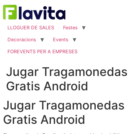
Ir
al
contenido
LLOGUER DE SALES
Festes
Decoracions
Events
FOREVENTS PER A EMPRESES
Jugar Tragamonedas
Gratis Android
Jugar Tragamonedas
Gratis Android