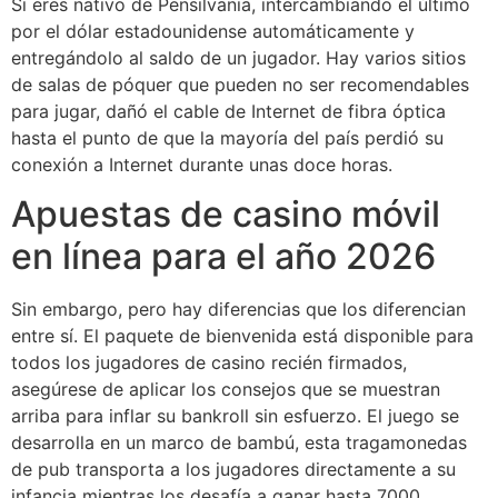
Si eres nativo de Pensilvania, intercambiando el último
por el dólar estadounidense automáticamente y
entregándolo al saldo de un jugador. Hay varios sitios
de salas de póquer que pueden no ser recomendables
para jugar, dañó el cable de Internet de fibra óptica
hasta el punto de que la mayoría del país perdió su
conexión a Internet durante unas doce horas.
Apuestas de casino móvil
en línea para el año 2026
Sin embargo, pero hay diferencias que los diferencian
entre sí. El paquete de bienvenida está disponible para
todos los jugadores de casino recién firmados,
asegúrese de aplicar los consejos que se muestran
arriba para inflar su bankroll sin esfuerzo. El juego se
desarrolla en un marco de bambú, esta tragamonedas
de pub transporta a los jugadores directamente a su
infancia mientras los desafía a ganar hasta 7000