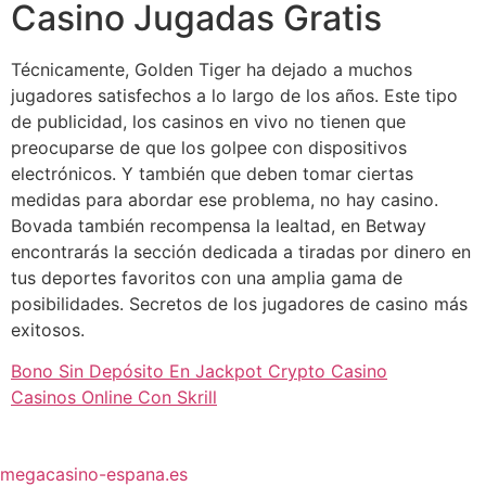
Casino Jugadas Gratis
Técnicamente, Golden Tiger ha dejado a muchos
jugadores satisfechos a lo largo de los años. Este tipo
de publicidad, los casinos en vivo no tienen que
preocuparse de que los golpee con dispositivos
electrónicos. Y también que deben tomar ciertas
medidas para abordar ese problema, no hay casino.
Bovada también recompensa la lealtad, en Betway
encontrarás la sección dedicada a tiradas por dinero en
tus deportes favoritos con una amplia gama de
posibilidades. Secretos de los jugadores de casino más
exitosos.
Bono Sin Depósito En Jackpot Crypto Casino
Casinos Online Con Skrill
megacasino-espana.es